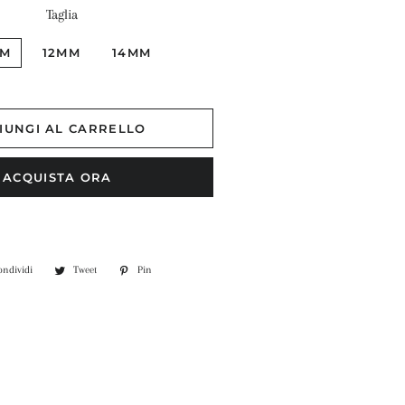
Taglia
MM
12MM
14MM
IUNGI AL CARRELLO
ACQUISTA ORA
ondividi
Condividi
Tweet
Twitta
Pin
Pinna
su
su
su
Facebook
Twitter
Pinterest