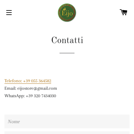
C
NAVIGAZIONE DEL SITO
Contatti
Telefono: +39 055 364582
Email: eijostore@gmail.com
WhatsApp: +39 320 7434030
Nome