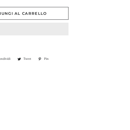
IUNGI AL CARRELLO
ondividi
Condividi
Tweet
Twitta
Pin
Pinna
su
su
su
Facebook
Twitter
Pinterest